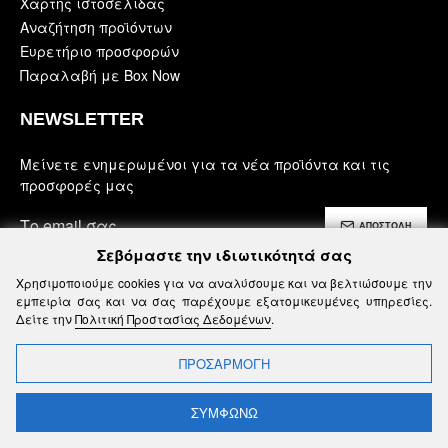
Χάρτης ιστοσελίδας
Αναζήτηση προϊόντων
Ευρετήριο προσφορών
Παραλαβή με Box Now
NEWSLETTER
Μείνετε ενημερωμένοι για τα νέα προϊόντα και τις
προσφορές μας
ΑΠΟΣΤΟΛΗ
Σεβόμαστε την ιδιωτικότητά σας
Έχω διαβάσει και αποδέχομαι τους
Χρησιμοποιούμε cookies για να αναλύσουμε και να βελτιώσουμε την
Ασφάλεια, Όροι Χρήσης & Προϋποθέσεις
εμπειρία σας και να σας παρέχουμε εξατομικευμένες υπηρεσίες.
Δείτε την
Πολιτική Προστασίας Δεδομένων
.
ΠΡΟΣΑΡΜΟΓΗ
t © 2025, Mohicans Black Line, All Rights Reserved | Powered by SB
ΣΥΜΦΩΝΩ
ΦΙΛΤΡΑ