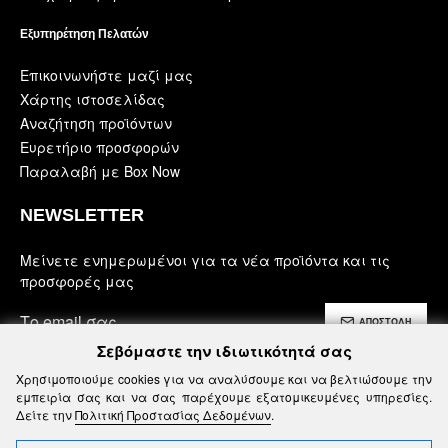
Εξυπηρέτηση Πελατών
Επικοινωνήστε μαζί μας
Χάρτης ιστοσελίδας
Αναζήτηση προϊόντων
Ευρετήριο προσφορών
Παραλαβή με Box Now
NEWSLETTER
Μείνετε ενημερωμένοι για τα νέα προϊόντα και τις
προσφορές μας
ΑΠΟΣΤΟΛΗ
Σεβόμαστε την ιδιωτικότητά σας
Έχω διαβάσει και αποδέχομαι τους
Χρησιμοποιούμε cookies για να αναλύσουμε και να βελτιώσουμε την
Ασφάλεια, Όροι Χρήσης & Προϋποθέσεις
εμπειρία σας και να σας παρέχουμε εξατομικευμένες υπηρεσίες.
Δείτε την
Πολιτική Προστασίας Δεδομένων
.