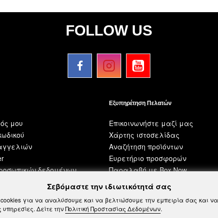
FOLLOW US
Εξυπηρέτηση Πελατών
ός μου
Επικοινωνήστε μαζί μας
ωδικού
Χάρτης ιστοσελίδας
ραγγελιών
Αναζήτηση προϊόντων
er
Ευρετήριο προσφορών
προσωπικών δεδομένων
Παραλαβή με Box Now
Σεβόμαστε την ιδιωτικότητά σας
cookies για να αναλύσουμε και να βελτιώσουμε την εμπειρία σας και 
 υπηρεσίες. Δείτε την
Πολιτική Προστασίας Δεδομένων
.