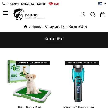
ΤΗΛ.ΠΑΡΑΓΓΕΛΙΕΣ: +302114029885
B2B
Hobby - Αθλητισμός
Κατοικίδια
Κατοικίδια
ΣΥΝΔΕΘΕΙΤΕ ΓΙΑ ΝΑ ΔΕΙΤΕ ΤΙΣ ΤΙΜΕΣ
ΣΥΝΔΕΘΕΙΤΕ ΓΙΑ ΝΑ ΔΕΙΤΕ ΤΙΣ ΤΙΜΕΣ
Potty Puppy Pad
Ηλεκτρική Κουρευτική