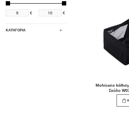
€
€
ΚΑΤΗΓΟΡΙΑ
Mohicans kάθισμ
Σκύλο W0