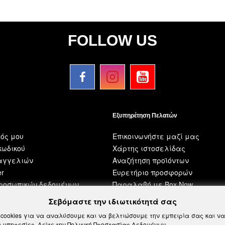
FOLLOW US
Εξυπηρέτηση Πελατών
ός μου
Επικοινωνήστε μαζί μας
ωδικού
Χάρτης ιστοσελίδας
ραγγελιών
Αναζήτηση προϊόντων
er
Ευρετήριο προσφορών
προσωπικών δεδομένων
Παραλαβή με Box Now
Σεβόμαστε την ιδιωτικότητά σας
cookies για να αναλύσουμε και να βελτιώσουμε την εμπειρία σας και 
 υπηρεσίες. Δείτε την
Πολιτική Προστασίας Δεδομένων
.