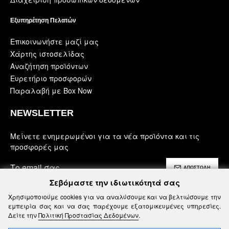
Εξυπηρέτηση Πελατών
Επικοινωνήστε μαζί μας
Χάρτης ιστοσελίδας
Αναζήτηση προϊόντων
Ευρετήριο προσφορών
Παραλαβή με Box Now
NEWSLETTER
Μείνετε ενημερωμένοι για τα νέα προϊόντα και τις
προσφορές μας
ΑΠΟΣΤΟΛΗ
Σεβόμαστε την ιδιωτικότητά σας
Έχω διαβάσει και αποδέχομαι τους
Χρησιμοποιούμε cookies για να αναλύσουμε και να βελτιώσουμε την
Ασφάλεια, Όροι Χρήσης & Προϋποθέσεις
εμπειρία σας και να σας παρέχουμε εξατομικευμένες υπηρεσίες.
Δείτε την
Πολιτική Προστασίας Δεδομένων
.