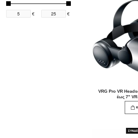
€
€
VRG Pro VR Headse
έως 7" V
ΣΥΝΔΕΘ