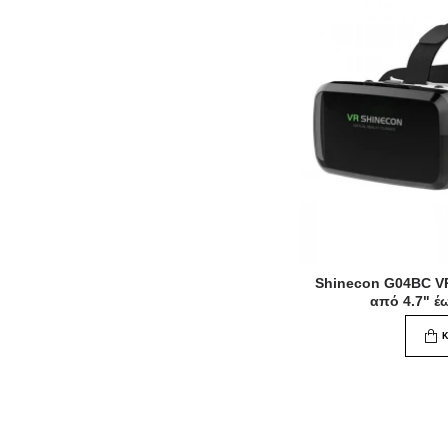
Shinecon G04BC VR
από 4.7" έ