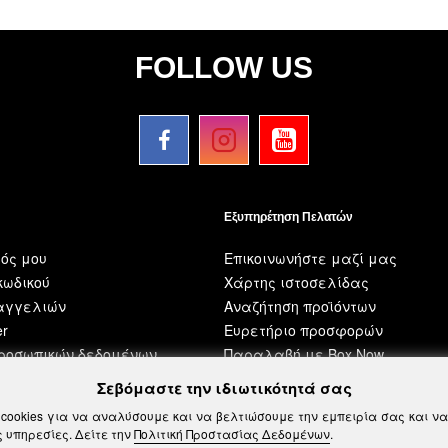
FOLLOW US
Εξυπηρέτηση Πελατών
ός μου
Επικοινωνήστε μαζί μας
ωδικού
Χάρτης ιστοσελίδας
ραγγελιών
Αναζήτηση προϊόντων
er
Ευρετήριο προσφορών
προσωπικών δεδομένων
Παραλαβή με Box Now
Σεβόμαστε την ιδιωτικότητά σας
cookies για να αναλύσουμε και να βελτιώσουμε την εμπειρία σας και 
 υπηρεσίες. Δείτε την
Πολιτική Προστασίας Δεδομένων
.