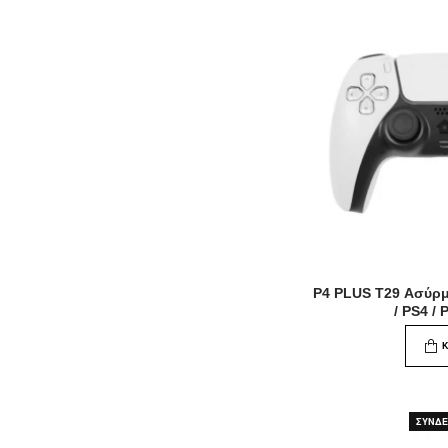
P4 PLUS T29 Ασύρ
/ PS4 /
ΣΥΝΔΕΘ