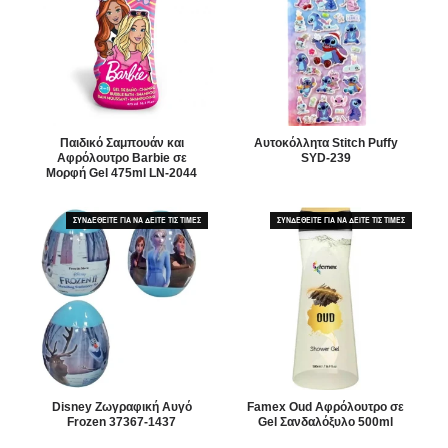
Παιδικό Σαμπουάν και
Aυτοκόλλητα Stitch Puffy
Αφρόλουτρο Barbie σε
SYD-239
Μορφή Gel 475ml LN-2044
ΣΥΝΔΕΘΕΙΤΕ ΓΙΑ ΝΑ ΔΕΙΤΕ ΤΙΣ ΤΙΜΕΣ
ΣΥΝΔΕΘΕΙΤΕ ΓΙΑ ΝΑ ΔΕΙΤΕ ΤΙΣ ΤΙΜΕΣ
Disney Ζωγραφική Αυγό
Famex Oud Αφρόλουτρο σε
Frozen 37367-1437
Gel Σανδαλόξυλο 500ml