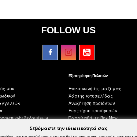
FOLLOW US
Εξυπηρέτηση Πελατών
ός μου
Επικοινωνήστε μαζί μας
ωδικού
Χάρτης ιστοσελίδας
ραγγελιών
Αναζήτηση προϊόντων
er
Ευρετήριο προσφορών
προσωπικών δεδομένων
Παραλαβή με Box Now
Σεβόμαστε την ιδιωτικότητά σας
cookies για να αναλύσουμε και να βελτιώσουμε την εμπειρία σας και 